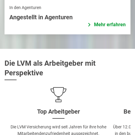
In den Agenturen
Angestellt in Agenturen
Mehr erfahren
Die LVM als Arbeitgeber mit
Perspektive
Top Arbeitgeber
Bes
Die LVM Versicherung wird seit Jahren für ihre hohe
Über 12.000
Mitarbeitendenzufriedenheit ausgezeichnet.
in den bun