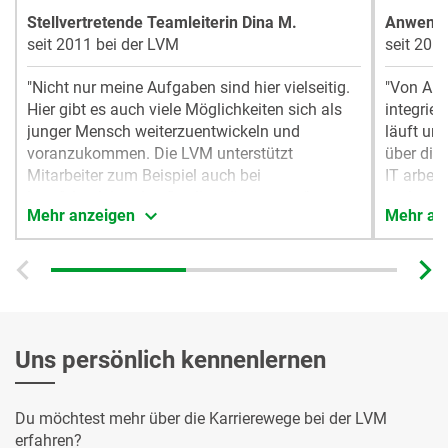
Stellvertretende Teamleiterin Dina M.
Anwendun
seit 2011 bei der LVM
seit 201
"Nicht nur meine Aufgaben sind hier vielseitig.
"Von Anf
Hier gibt es auch viele Möglichkeiten sich als
integrie
junger Mensch weiterzuentwickeln und
läuft unk
voranzukommen. Die LVM unterstützt
über die
Mitarbeiter zum Beispiel auch bei
IT arbei
berufsbegleitenden Studiengängen, etc."
anderen 
Mehr anzeigen
Mehr an
besonder
lerne im
Uns persönlich kennenlernen
Du möchtest mehr über die Karrierewege bei der LVM
erfahren?